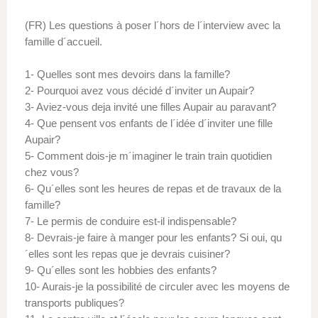
(FR) Les questions à poser l´hors de l´interview avec la
famille d´accueil.
1- Quelles sont mes devoirs dans la famille?
2- Pourquoi avez vous décidé d´inviter un Aupair?
3- Aviez-vous deja invité une filles Aupair au paravant?
4- Que pensent vos enfants de l´idée d´inviter une fille
Aupair?
5- Comment dois-je m´imaginer le train train quotidien
chez vous?
6- Qu´elles sont les heures de repas et de travaux de la
famille?
7- Le permis de conduire est-il indispensable?
8- Devrais-je faire à manger pour les enfants? Si oui, qu
´elles sont les repas que je devrais cuisiner?
9- Qu´elles sont les hobbies des enfants?
10- Aurais-je la possibilité de circuler avec les moyens de
transports publiques?