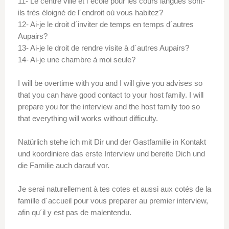
11- Le centre ville et l´école pour les cours langues sont-
ils très éloigné de l´endroit où vous habitez?
12- Ai-je le droit d´inviter de temps en temps d´autres
Aupairs?
13- Ai-je le droit de rendre visite à d´autres Aupairs?
14- Ai-je une chambre à moi seule?
I will be overtime with you and I will give you advises so
that you can have good contact to your host family. I will
prepare you for the interview and the host family too so
that everything will works without difficulty.
Natürlich stehe ich mit Dir und der Gastfamilie in Kontakt
und koordiniere das erste Interview und bereite Dich und
die Familie auch darauf vor.
Je serai naturellement à tes cotes et aussi aux cotés de la
famille d´accueil pour vous preparer au premier interview,
afin qu´il y est pas de malentendu.